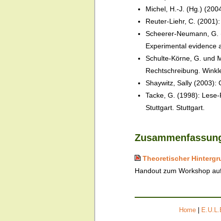
Michel, H.-J. (Hg.) (20
Reuter-Liehr, C. (2001)
Scheerer-Neumann, G. (19
Experimental evidence a
Schulte-Körne, G. und M
Rechtschreibung. Winkle
Shaywitz, Sally (2003):
Tacke, G. (1998): Lese-
Stuttgart. Stuttgart.
Zusammenfassung
Theoretischer Hintergr
Handout
zum Workshop auf
Home
|
E.U.L.