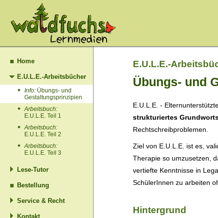
Home
E.U.L.E.-Arbeitsbü
E.U.L.E.-Arbeitsbücher
Übungs- und G
Info:
Übungs- und
Gestaltungsprinzipien
E.U.L.E. - Elternunterstützt
Arbeitsbuch:
E.U.L.E. Teil 1
strukturiertes Grundwort
Arbeitsbuch:
Rechtschreibproblemen.
E.U.L.E. Teil 2
Ziel von E.U.L.E. ist es, va
Arbeitsbuch:
E.U.L.E. Teil 3
Therapie so umzusetzen, d
Lese-Tutor
vertiefte Kenntnisse in Leg
SchülerInnen zu arbeiten o
Bestellung
Service & Recht
Hintergrund
Kontakt