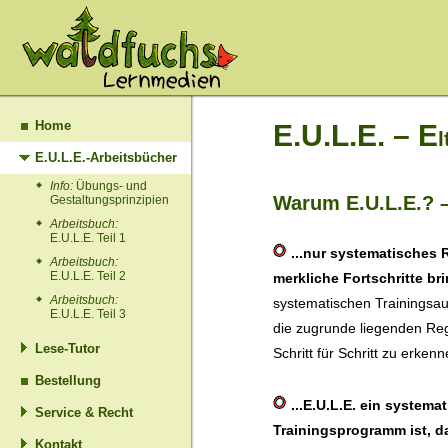
Home
E.U.L.E. – E
l
E.U.L.E.-Arbeitsbücher
Info:
Übungs- und
Warum E.U.L.E.? –
Gestaltungsprinzipien
Arbeitsbuch:
E.U.L.E. Teil 1
...nur systematisches 
Arbeitsbuch:
E.U.L.E. Teil 2
merkliche Fortschritte bri
Arbeitsbuch:
systematischen Trainingsau
E.U.L.E. Teil 3
die zugrunde liegenden Reg
Lese-Tutor
Schritt für Schritt zu erk
Bestellung
...E.U.L.E. ein systema
Service & Recht
Trainingsprogramm ist, d
Kontakt